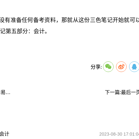
没有准备任何备考资料，那就从这份三色笔记开始就可
笔记第五部分：会计。
关键词：
分享:
上一篇:温故而知新！2023资产评估师易错题/易错易混知识点复习
下一篇:最后一
：会计
2023-08-30 17:01:0