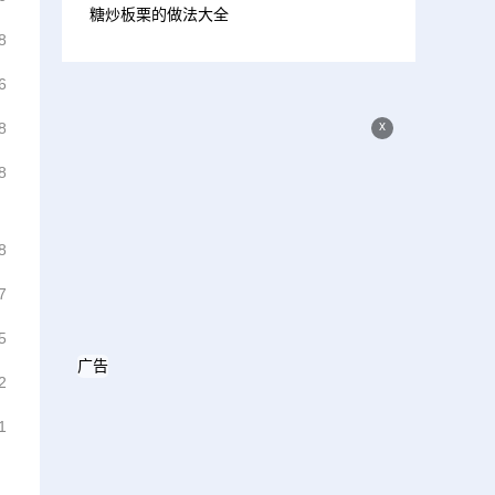
糖炒板栗的做法大全
8
6
x
8
8
8
7
5
广告
2
1