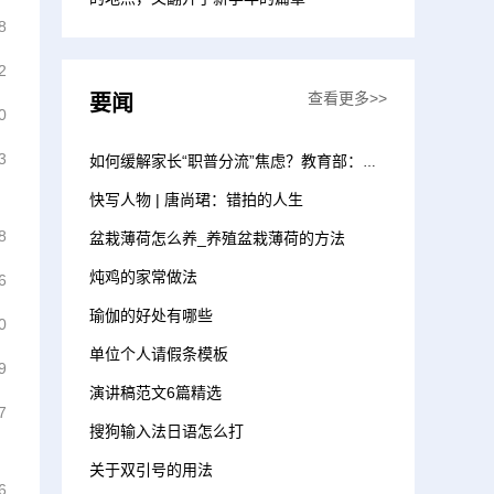
8
2
查看更多>>
要闻
0
3
如何缓解家长“职普分流”焦虑？教育部：新建优质普通高中 增加招生计划
快写人物 | 唐尚珺：错拍的人生
8
盆栽薄荷怎么养_养殖盆栽薄荷的方法
炖鸡的家常做法
6
瑜伽的好处有哪些
0
单位个人请假条模板
9
演讲稿范文6篇精选
7
搜狗输入法日语怎么打
关于双引号的用法
6