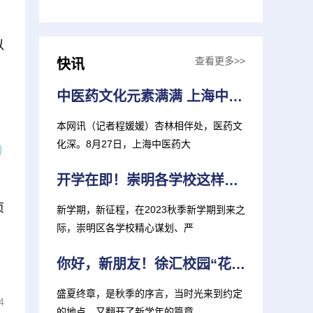
以
查看更多>>
快讯
中医药文化元素满满 上海中医大推出新生大礼包
本网讯（记者程媛媛）杏林相伴处，医药文
化深。8月27日，上海中医药大
开学在即！崇明各学校这样准备迎接新学期
页
新学期，新征程，在2023秋季新学期到来之
际，崇明区各学校精心谋划、严
你好，新朋友！徐汇校园“花式”迎新 打造“独家记忆”
盛夏终章，是秋季的序言，当时光来到约定
4
的地点，又翻开了新学年的篇章