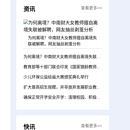
查看更多>>
资讯
为何离境？中南财大女教师擅自离境失
联被解聘，网友抽丝剥茧分析
为何离境？中南财大女教师擅自离境失联被解聘，网友抽丝剥茧分析
教育部等十部门联合印发《国家银龄教师行动计划》 搭建老有所为平台 助力教育强国建设
少儿环保公益绘画大赛颁奖典礼举行
扩大普高招生规模，并非放弃发展职业教育 | 新京报快评
确保正常开学安全开学：清理校园、积极备课、借址办学，受灾地区全力做好准备
查看更多>>
快讯