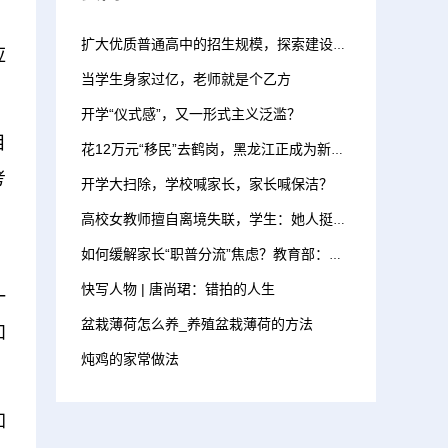
扩大优质普通高中的招生规模，探索建设综合高中，推动普职融通
应
当学生身家过亿，老师就是个乙方
开学“仪式感”，又一形式主义泛滥？
目
花12万元“移民”去鹤岗，黑龙江正成为新的高考洼地
考
开学大扫除，学校喊家长，家长喊保洁？
高校女教师擅自离境失联，学生：她人挺好，曾说想去俄罗斯
如何缓解家长“职普分流”焦虑？教育部：新建优质普通高中 增加招生计划
快写人物 | 唐尚珺：错拍的人生
一
盆栽薄荷怎么养_养殖盆栽薄荷的方法
和
炖鸡的家常做法
加