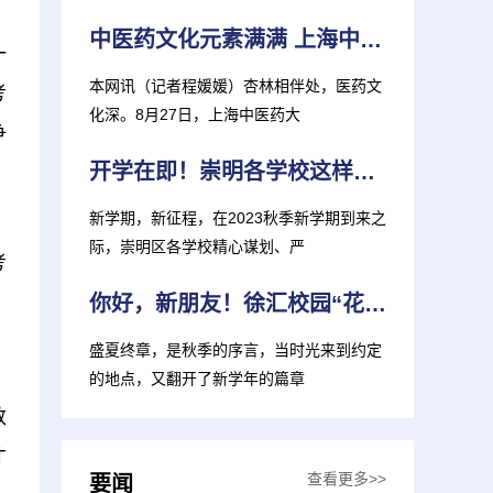
中医药文化元素满满 上海中医大推出新生大礼包
一
本网讯（记者程媛媛）杏林相伴处，医药文
考
化深。8月27日，上海中医药大
争
开学在即！崇明各学校这样准备迎接新学期
新学期，新征程，在2023秋季新学期到来之
际，崇明区各学校精心谋划、严
考
你好，新朋友！徐汇校园“花式”迎新 打造“独家记忆”
盛夏终章，是秋季的序言，当时光来到约定
的地点，又翻开了新学年的篇章
数
才
查看更多>>
要闻