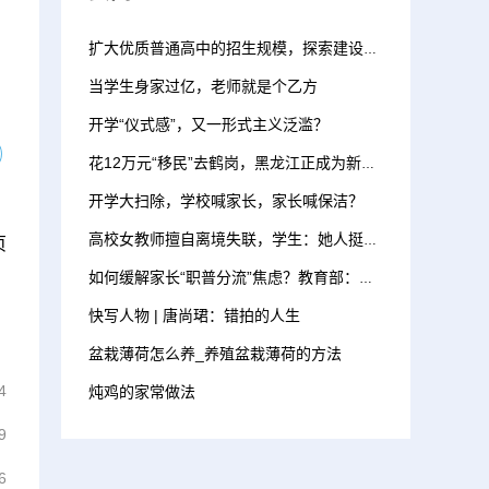
扩大优质普通高中的招生规模，探索建设综合高中，推动普职融通
当学生身家过亿，老师就是个乙方
开学“仪式感”，又一形式主义泛滥？
花12万元“移民”去鹤岗，黑龙江正成为新的高考洼地
开学大扫除，学校喊家长，家长喊保洁？
高校女教师擅自离境失联，学生：她人挺好，曾说想去俄罗斯
页
如何缓解家长“职普分流”焦虑？教育部：新建优质普通高中 增加招生计划
快写人物 | 唐尚珺：错拍的人生
盆栽薄荷怎么养_养殖盆栽薄荷的方法
4
炖鸡的家常做法
9
6