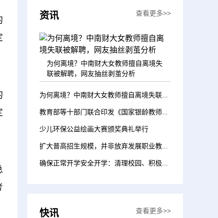
查看更多>>
资讯
的
定
为何离境？中南财大女教师擅自离境失
联被解聘，网友抽丝剥茧分析
的
为何离境？中南财大女教师擅自离境失联被解聘，网友抽丝剥茧分析
定
教育部等十部门联合印发《国家银龄教师行动计划》 搭建老有所为平台 助力教育强国建设
少儿环保公益绘画大赛颁奖典礼举行
扩大普高招生规模，并非放弃发展职业教育 | 新京报快评
确保正常开学安全开学：清理校园、积极备课、借址办学，受灾地区全力做好准备
总
考
查看更多>>
快讯