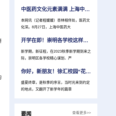
中医药文化元素满满 上海中医大推出新生大礼包
本网讯（记者程媛媛）杏林相伴处，医药文
化深。8月27日，上海中医药大
开学在即！崇明各学校这样准备迎接新学期
研
新学期，新征程，在2023秋季新学期到来之
际，崇明区各学校精心谋划、严
你好，新朋友！徐汇校园“花式”迎新 打造“独家记忆”
的
盛夏终章，是秋季的序言，当时光来到约定
的地点，又翻开了新学年的篇章
查看更多>>
，
要闻