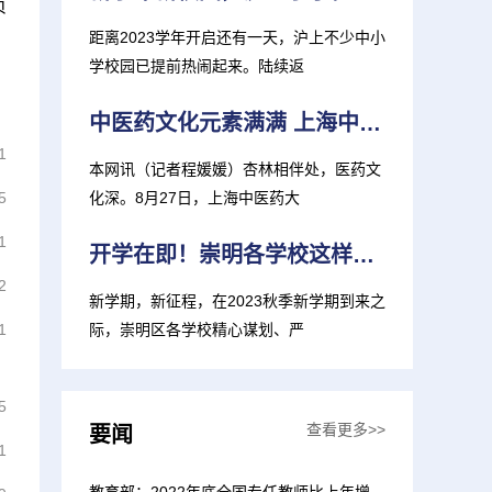
页
距离2023学年开启还有一天，沪上不少中小
学校园已提前热闹起来。陆续返
中医药文化元素满满 上海中医大推出新生大礼包
1
本网讯（记者程媛媛）杏林相伴处，医药文
化深。8月27日，上海中医药大
5
1
开学在即！崇明各学校这样准备迎接新学期
2
新学期，新征程，在2023秋季新学期到来之
际，崇明区各学校精心谋划、严
1
5
查看更多>>
要闻
1