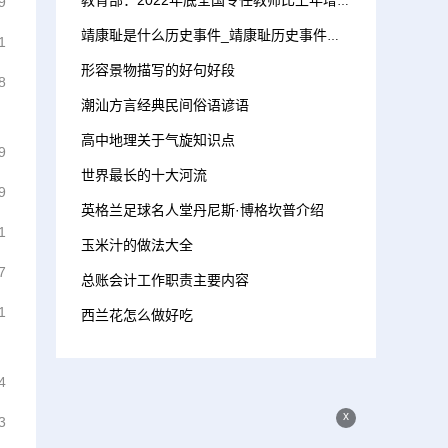
教育部：2022年底全国专任教师比上年增加35.98万人
9
靖康耻是什么历史事件_靖康耻历史事件介绍
1
形容景物描写的好句好段
8
潮汕方言经典民间俗语谚语
高中地理关于气旋知识点
9
世界最长的十大河流
9
英格兰足球名人堂丹尼斯·博格坎普介绍
1
玉米汁的做法大全
7
总账会计工作职责主要内容
1
西兰花怎么做好吃
4
x
3